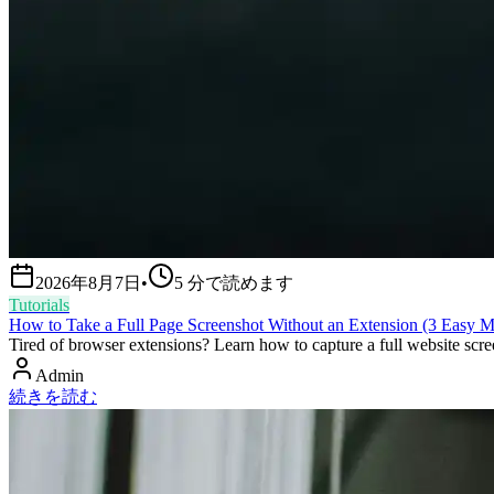
2026年8月7日
•
5
分で読めます
Tutorials
How to Take a Full Page Screenshot Without an Extension (3 Easy M
Tired of browser extensions? Learn how to capture a full website scre
Admin
続きを読む