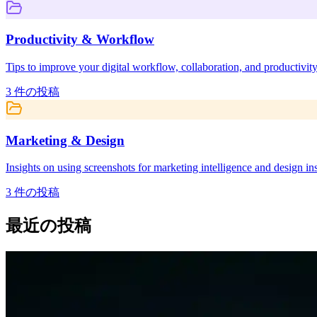
Productivity & Workflow
Tips to improve your digital workflow, collaboration, and productivity
3
件の投稿
Marketing & Design
Insights on using screenshots for marketing intelligence and design ins
3
件の投稿
最近の投稿