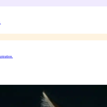
.
piration.