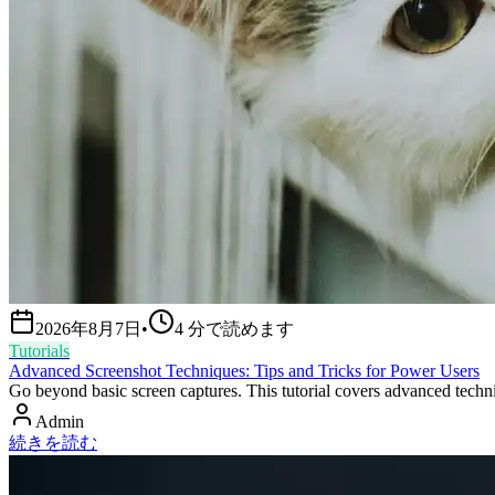
2026年8月7日
•
4
分で読めます
Tutorials
Advanced Screenshot Techniques: Tips and Tricks for Power Users
Go beyond basic screen captures. This tutorial covers advanced techn
Admin
続きを読む