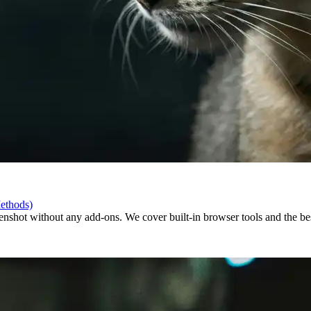
ethods)
enshot without any add-ons. We cover built-in browser tools and the bes