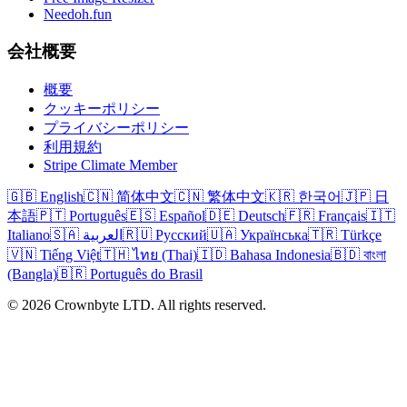
Needoh.fun
会社概要
概要
クッキーポリシー
プライバシーポリシー
利用規約
Stripe Climate Member
🇬🇧 English
🇨🇳 简体中文
🇨🇳 繁体中文
🇰🇷 한국어
🇯🇵 日
本語
🇵🇹 Português
🇪🇸 Español
🇩🇪 Deutsch
🇫🇷 Français
🇮🇹
Italiano
🇸🇦 العربية
🇷🇺 Русский
🇺🇦 Українська
🇹🇷 Türkçe
🇻🇳 Tiếng Việt
🇹🇭 ไทย (Thai)
🇮🇩 Bahasa Indonesia
🇧🇩 বাংলা
(Bangla)
🇧🇷 Português do Brasil
© 2026 Crownbyte LTD. All rights reserved.