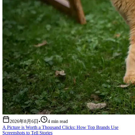
2026年8月6日
•
4
min read
A Picture is Worth a Thousand Clicks: How Top Brands Use
Screenshots to Tell Stories