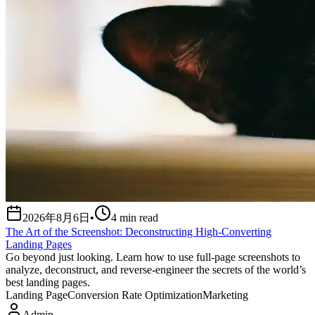
2026年8月6日
•
4
min read
The Art of the Screenshot: Deconstructing High-Converting
Landing Pages
Go beyond just looking. Learn how to use full-page screenshots to
analyze, deconstruct, and reverse-engineer the secrets of the world’s
best landing pages.
Landing Page
Conversion Rate Optimization
Marketing
Admin