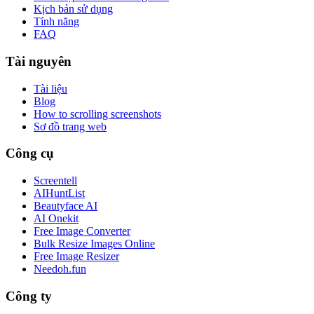
Kịch bản sử dụng
Tính năng
FAQ
Tài nguyên
Tài liệu
Blog
How to scrolling screenshots
Sơ đồ trang web
Công cụ
Screentell
AIHuntList
Beautyface AI
AI Onekit
Free Image Converter
Bulk Resize Images Online
Free Image Resizer
Needoh.fun
Công ty