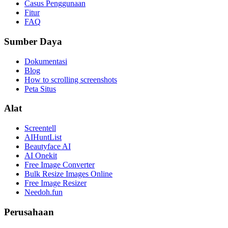
Casus Penggunaan
Fitur
FAQ
Sumber Daya
Dokumentasi
Blog
How to scrolling screenshots
Peta Situs
Alat
Screentell
AIHuntList
Beautyface AI
AI Onekit
Free Image Converter
Bulk Resize Images Online
Free Image Resizer
Needoh.fun
Perusahaan