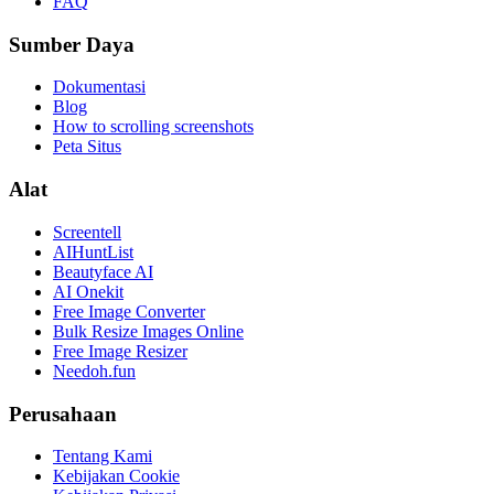
FAQ
Sumber Daya
Dokumentasi
Blog
How to scrolling screenshots
Peta Situs
Alat
Screentell
AIHuntList
Beautyface AI
AI Onekit
Free Image Converter
Bulk Resize Images Online
Free Image Resizer
Needoh.fun
Perusahaan
Tentang Kami
Kebijakan Cookie