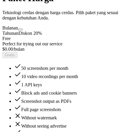
Teknologi cerdas dengan harga cerdas. Pilih paket yang sesuai
dengan kebutuhan Anda.
Bulanan
Tahunan
Diskon 20%
Free
Perfect for trying out our service
$0.00
/bulan
Gratis
50
screenshots per month
10
video recordings per month
1
API keys
Block ads and cookie banners
Screenshot output as PDFs
Full page screenshots
Without watermark
Without seeing advertise