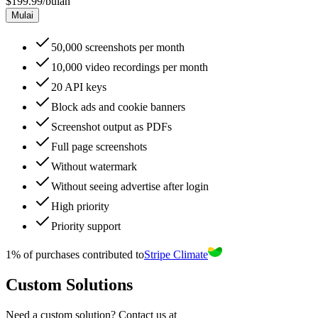
$199.99
/bulan
Mulai
50,000
screenshots per month
10,000
video recordings per month
20
API keys
Block ads and cookie banners
Screenshot output as PDFs
Full page screenshots
Without watermark
Without seeing advertise after login
High
priority
Priority
support
1% of purchases contributed to
Stripe Climate
Custom Solutions
Need a custom solution? Contact us at