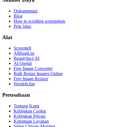
Dokumentasi
Blog
How to scrolling screenshots
Peta Situs
Alat
Screentell
AIHuntList
Beautyface AI
AI Onekit
Free Image Converter
Bulk Resize Images Online
Free Image Resizer
Needoh.fun
Perusahaan
Tentang Kami
Kebijakan Cookie
Kebijakan Privasi
Ketentuan Layanan
Stripe Climate Member