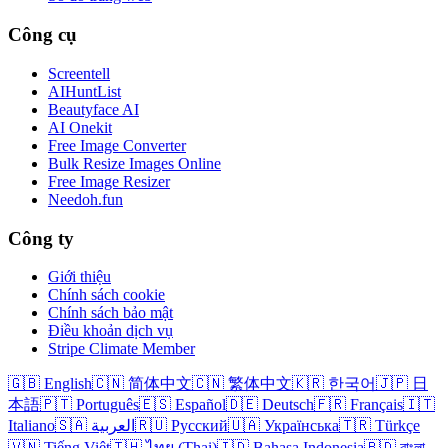
Công cụ
Screentell
AIHuntList
Beautyface AI
AI Onekit
Free Image Converter
Bulk Resize Images Online
Free Image Resizer
Needoh.fun
Công ty
Giới thiệu
Chính sách cookie
Chính sách bảo mật
Điều khoản dịch vụ
Stripe Climate Member
🇬🇧 English
🇨🇳 简体中文
🇨🇳 繁体中文
🇰🇷 한국어
🇯🇵 日
本語
🇵🇹 Português
🇪🇸 Español
🇩🇪 Deutsch
🇫🇷 Français
🇮🇹
Italiano
🇸🇦 العربية
🇷🇺 Русский
🇺🇦 Українська
🇹🇷 Türkçe
🇻🇳 Tiếng Việt
🇹🇭 ไทย (Thai)
🇮🇩 Bahasa Indonesia
🇧🇩 বাংলা