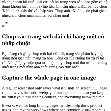
và chụp toàn bộ chiều dài của bất kỳ trang web nào, bao gồm cả nội
dung không hiển thị ngay lập tức. Chỉ cần nhập URL, bật tùy chọn
'Kích thước đầy đủ' và nhấp vào 'Chụp ảnh'. Không còn phải ghép
nhiều ảnh chụp màn hình lại với nhau nữa!
Chụp các trang web dài chỉ bằng một cú
nhấp chuột
Bạn đang cố gắng chụp một bài viết dài, trang sản phẩm hay một
dòng thời gian trên mạng xã hội? Công cụ của chúng tôi xử lý tất
cả. Nó tự động cuộn qua toàn bộ trang, chụp mọi thứ từ trên xuống
dưới trong một hình ảnh chất lượng cao duy nhất.
Capture the whole page in one image
A regular screenshot only saves what is visible on screen. Full page
capture saves the entire webpage from top to bottom, so you keep
the full layout, full reading context, and everything below the fold.
It works well for long landing pages, articles, help docs, product
pages, and review workflows where one complete visual record is