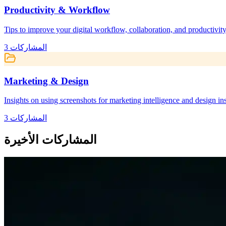
Productivity & Workflow
Tips to improve your digital workflow, collaboration, and productivity
المشاركات
3
Marketing & Design
Insights on using screenshots for marketing intelligence and design ins
المشاركات
3
المشاركات الأخيرة