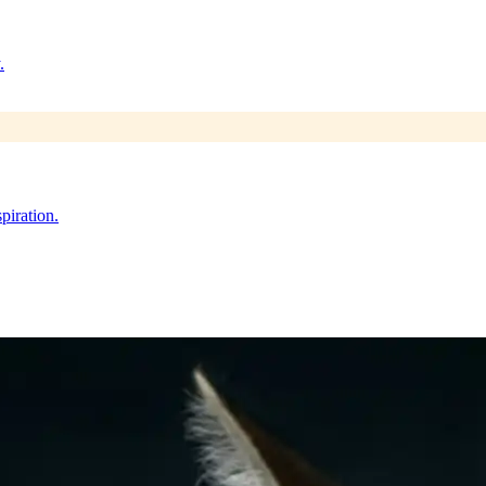
.
piration.