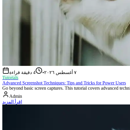
٧ أغسطس ٢٠٢٦
•
4
دقيقة قراءة
Tutorials
Advanced Screenshot Techniques: Tips and Tricks for Power Users
Go beyond basic screen captures. This tutorial covers advanced techn
Admin
اقرأ المزيد