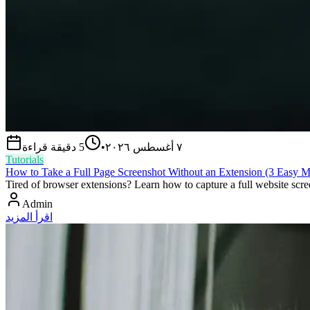
٧ أغسطس ٢٠٢٦
•
5
دقيقة قراءة
Tutorials
How to Take a Full Page Screenshot Without an Extension (3 Easy M
Tired of browser extensions? Learn how to capture a full website scre
Admin
اقرأ المزيد