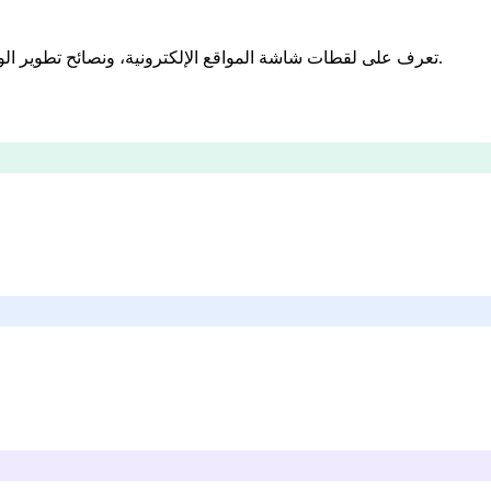
تعرف على لقطات شاشة المواقع الإلكترونية، ونصائح تطوير الويب، والأدوات الرقمية. أدلة ودروس متخصصة للمطورين والمصممين.