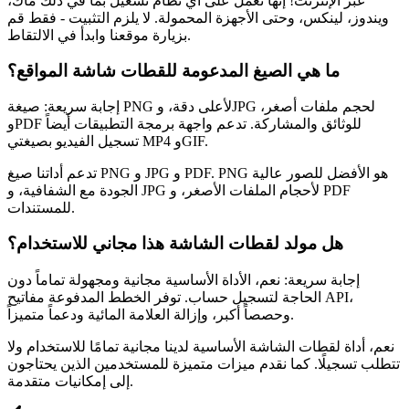
عبر الإنترنت! إنها تعمل على أي نظام تشغيل بما في ذلك ماك،
ويندوز، لينكس، وحتى الأجهزة المحمولة. لا يلزم التثبيت - فقط قم
بزيارة موقعنا وابدأ في الالتقاط.
ما هي الصيغ المدعومة للقطات شاشة المواقع؟
إجابة سريعة: صيغة PNG لأعلى دقة، وJPG لحجم ملفات أصغر،
وPDF للوثائق والمشاركة. تدعم واجهة برمجة التطبيقات أيضاً
تسجيل الفيديو بصيغتي MP4 وGIF.
تدعم أداتنا صيغ PNG و JPG و PDF. PNG هو الأفضل للصور عالية
الجودة مع الشفافية، و JPG لأحجام الملفات الأصغر، و PDF
للمستندات.
هل مولد لقطات الشاشة هذا مجاني للاستخدام؟
إجابة سريعة: نعم، الأداة الأساسية مجانية ومجهولة تماماً دون
الحاجة لتسجيل حساب. توفر الخطط المدفوعة مفاتيح API،
وحصصاً أكبر، وإزالة العلامة المائية ودعماً متميزاً.
نعم، أداة لقطات الشاشة الأساسية لدينا مجانية تمامًا للاستخدام ولا
تتطلب تسجيلًا. كما نقدم ميزات متميزة للمستخدمين الذين يحتاجون
إلى إمكانيات متقدمة.