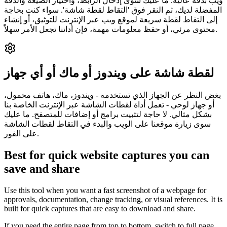
ويب بدقة عالية. ما عليك سوى إدخال الرابط، واختيار الصيغة والدقة
المفضلة لديك، ثم النقر فوق 'التقاط لقطة شاشة'. سواء كنت بحاجة
إلى التقاط لقطة سريعة لموقع ويب عبر الإنترنت للتوثيق، أو إنشاء
محتوى مرئي، أو حفظ معلومات مهمة، فإن أداتنا تجعل الأمر سهلاً.
لقطة شاشة على ويندوز أو ماك أو أي جهاز
بغض النظر عن الجهاز الذي تستخدمه - ويندوز، ماك، هاتف محمول،
أو جهاز لوحي - تعمل أداة لقطات الشاشة عبر الإنترنت الخاصة بنا
بشكل مثالي. لا حاجة لتثبيت برامج أو إضافات للمتصفح. ما عليك
سوى زيارة موقعنا على الويب والبدء في التقاط لقطات الشاشة
على الفور.
Best for quick website captures you can
save and share
Use this tool when you want a fast screenshot of a webpage for
approvals, documentation, change tracking, or visual references. It is
built for quick captures that are easy to download and share.
If you need the entire page from top to bottom, switch to full page