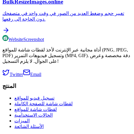
BulkResizeImages.online
تغيير حجم وضغط العديد من الصور في وقت واحد في متصفحك
دون الحاجة إلى رفعها.
WebsiteScreenshot
أداة مجانية عبر الإنترنت لأخذ لقطات شاشة للمواقع (PNG, JPEG,
PDF) وتسجيل فيديوهات التمرير (MP4, GIF). دقة مخصصة وعرض
على الجوال. لا يلزم التسجيل!
Twitter
Email
المنتج
تسجيل فيديو للمواقع
لقطات شاشة للصفحة الكاملة
لقطات شاشة للمواقع
الحالات الاستخدامية
الميزات
الأسئلة الشائعة