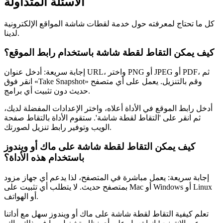
الأسئلة المتداولة
كل ما تحتاج لمعرفته حول خدمة لقطات شاشة المواقع الإلكترونية
لدينا.
كيف يمكن التقاط لقطة شاشة باستخدام رابط الموقع؟
إجابة سريعة: أدخل عنوان URL، واختر PNG أو JPEG أو PDF، ثم
انقر فوق «Take Snapshot» وقم بالتنزيل. يعمل على أي متصفح
حديث دون تثبيت أي برامج.
أدخل رابط الموقع في الأداة أعلاه، واختر الإعدادات المفضلة لديك،
ثم انقر على 'التقاط لقطة شاشة'. ستقوم الأداة بالتقاط صفحة
الويب وتوفير رابط تنزيل لصورتك.
كيف يمكن التقاط لقطة شاشة على ماك أو ويندوز
باستخدام هذه الأداة؟
إجابة سريعة: يعمل مباشرة في المتصفح، لذا يدعم أي جهاز مزود
بمتصفح حديث. لا يتطلب أي تثبيت على Mac أو Windows أو Linux
أو الهواتف.
تعلم كيفية التقاط لقطة شاشة على ماك أو ويندوز سهل مع أداتنا