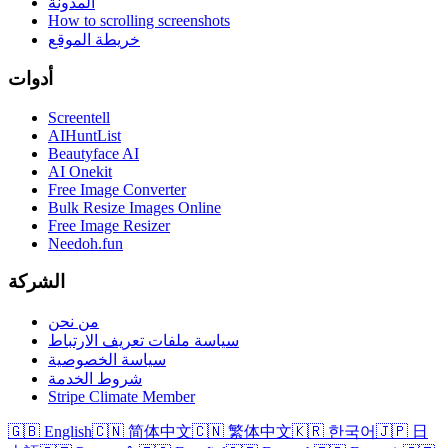
المدونة
How to scrolling screenshots
خريطة الموقع
أدوات
Screentell
AIHuntList
Beautyface AI
AI Onekit
Free Image Converter
Bulk Resize Images Online
Free Image Resizer
Needoh.fun
الشركة
من نحن
سياسة ملفات تعريف الارتباط
سياسة الخصوصية
شروط الخدمة
Stripe Climate Member
🇬🇧 English
🇨🇳 简体中文
🇨🇳 繁体中文
🇰🇷 한국어
🇯🇵 日