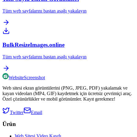
Tüm web sayfalarını baştan aşağı yakalayın
BulkResizeImages.online
Tüm web sayfalarını baştan aşağı yakalayın
WebsiteScreenshot
Web sitesi ekran görüntülerini (PNG, JPEG, PDF) yakalamak ve
kayan videoları (MP4, GIF) kaydetmek için ücretsiz çevrimiçi araç.
Özel çözünürlükler ve mobil görünümler. Kayıt gerekmez!
Twitter
Email
Ürün
Web Sitesi Video Kaydı