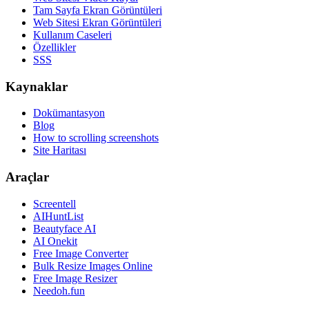
Tam Sayfa Ekran Görüntüleri
Web Sitesi Ekran Görüntüleri
Kullanım Caseleri
Özellikler
SSS
Kaynaklar
Dokümantasyon
Blog
How to scrolling screenshots
Site Haritası
Araçlar
Screentell
AIHuntList
Beautyface AI
AI Onekit
Free Image Converter
Bulk Resize Images Online
Free Image Resizer
Needoh.fun