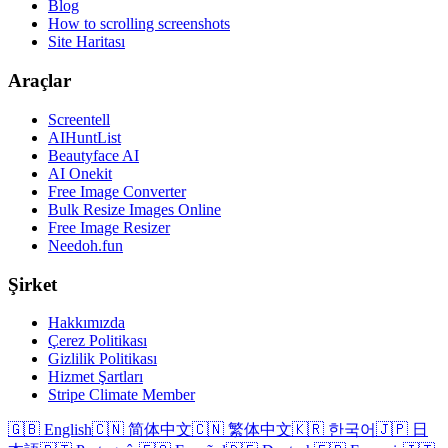
Blog
How to scrolling screenshots
Site Haritası
Araçlar
Screentell
AIHuntList
Beautyface AI
AI Onekit
Free Image Converter
Bulk Resize Images Online
Free Image Resizer
Needoh.fun
Şirket
Hakkımızda
Çerez Politikası
Gizlilik Politikası
Hizmet Şartları
Stripe Climate Member
🇬🇧 English
🇨🇳 简体中文
🇨🇳 繁体中文
🇰🇷 한국어
🇯🇵 日