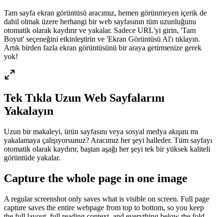
Tam sayfa ekran görüntüsü aracımız, hemen görünmeyen içerik de
dahil olmak üzere herhangi bir web sayfasının tüm uzunluğunu
otomatik olarak kaydırır ve yakalar. Sadece URL'yi girin, 'Tam
Boyut' seçeneğini etkinleştirin ve 'Ekran Görüntüsü Al'ı tıklayın.
Artık birden fazla ekran görüntüsünü bir araya getirmenize gerek
yok!
Tek Tıkla Uzun Web Sayfalarını
Yakalayın
Uzun bir makaleyi, ürün sayfasını veya sosyal medya akışını mı
yakalamaya çalışıyorsunuz? Aracımız her şeyi halleder. Tüm sayfayı
otomatik olarak kaydırır, baştan aşağı her şeyi tek bir yüksek kaliteli
görüntüde yakalar.
Capture the whole page in one image
A regular screenshot only saves what is visible on screen. Full page
capture saves the entire webpage from top to bottom, so you keep
the full layout, full reading context, and everything below the fold.