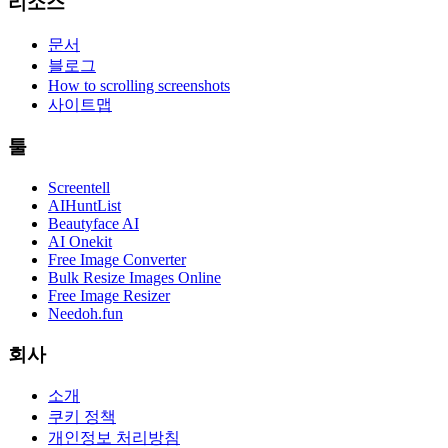
리소스
문서
블로그
How to scrolling screenshots
사이트맵
툴
Screentell
AIHuntList
Beautyface AI
AI Onekit
Free Image Converter
Bulk Resize Images Online
Free Image Resizer
Needoh.fun
회사
소개
쿠키 정책
개인정보 처리방침