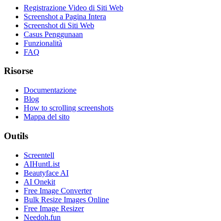
Registrazione Video di Siti Web
Screenshot a Pagina Intera
Screenshot di Siti Web
Casus Penggunaan
Funzionalità
FAQ
Risorse
Documentazione
Blog
How to scrolling screenshots
Mappa del sito
Outils
Screentell
AIHuntList
Beautyface AI
AI Onekit
Free Image Converter
Bulk Resize Images Online
Free Image Resizer
Needoh.fun