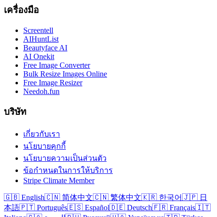
เครื่องมือ
Screentell
AIHuntList
Beautyface AI
AI Onekit
Free Image Converter
Bulk Resize Images Online
Free Image Resizer
Needoh.fun
บริษัท
เกี่ยวกับเรา
นโยบายคุกกี้
นโยบายความเป็นส่วนตัว
ข้อกำหนดในการให้บริการ
Stripe Climate Member
🇬🇧 English
🇨🇳 简体中文
🇨🇳 繁体中文
🇰🇷 한국어
🇯🇵 日
本語
🇵🇹 Português
🇪🇸 Español
🇩🇪 Deutsch
🇫🇷 Français
🇮🇹