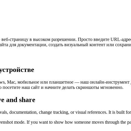
 веб-страницу в высоком разрешении. Просто введите URL-адре
айта для документации, создать визуальный контент или сохран
устройстве
ows, Mac, мобильное или планшетное — наш онлайн-инструмент 
о посетите наш сайт и начните делать скриншоты мгновенно.
ve and share
ls, documentation, change tracking, or visual references. It is built fo
creenshot mode. If you want to show how someone moves through the page, 