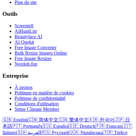
Plan du site
Outils
Screentell
AIHuntList
Beautyface AI
AI Onekit
Free Image Converter
Bulk Resize Images Online
Free Image Resizer
Needoh.fun
Entreprise
À propos
Politique en matière de cookies
Politique de confidentialité
Conditions d'utilisation
Stripe Climate Member
🇬🇧 English
🇨🇳 简体中文
🇨🇳 繁体中文
🇰🇷 한국어
🇯🇵 日
本語
🇵🇹 Português
🇪🇸 Español
🇩🇪 Deutsch
🇫🇷 Français
🇮🇹
Italiano
🇸🇦 العربية
🇷🇺 Русский
🇺🇦 Українська
🇹🇷 Türkçe