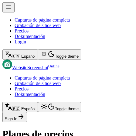
Capturas de página completa
Grabación de sitios web
Precios
Dokumentación
Login
🇪🇸 Español
Toggle theme
Online
WebsiteScreenshot
Capturas de página completa
Grabación de sitios web
Precios
Dokumentación
🇪🇸 Español
Toggle theme
Sign In
Planes de precios