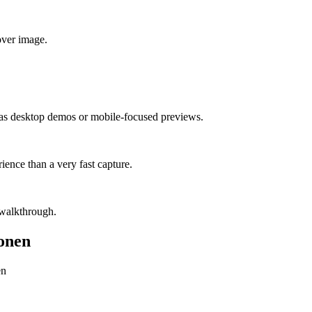
over image.
h as desktop demos or mobile-focused previews.
ience than a very fast capture.
 walkthrough.
onen
en