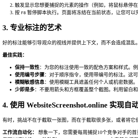
触发显示您想要捕捉的元素的操作（例如，将鼠标悬停在
按
暂停脚本执行。页面将冻结在当前状态，让您可以
F8
3. 专业标注的艺术
好的标注能够引导观众的视线并提供上下文，而不会造成混乱
最佳实践：
保持一致性
：为您的标注使用一致的配色方案和样式。例
使用编号步骤
：对于顺序指令，使用带编号的标注。这可
模糊敏感信息
：使用模糊工具遮盖任何个人或机密数据。
少即是多
：不要用箭头和方框覆盖整个截图。利用留白和
4. 使用 WebsiteScreenshot.online
有时，挑战不在于截取一张图，而在于截取很多张，或者将它
工作流自动化：
想象一下，您需要每周捕捉10个竞争对手的首